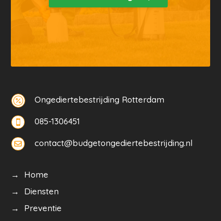
Ongediertebestrijding Rotterdam

085-1306451

contact@budgetongediertebestrijding.nl

→ Home
→ Diensten
→ Preventie