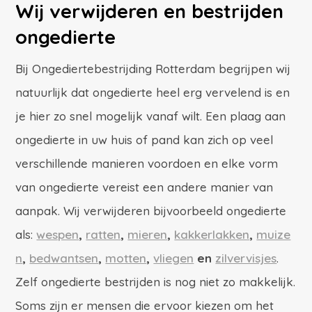
Wij verwijderen en bestrijden
ongedierte
Bij Ongediertebestrijding Rotterdam begrijpen wij
natuurlijk dat ongedierte heel erg vervelend is en
je hier zo snel mogelijk vanaf wilt. Een plaag aan
ongedierte in uw huis of pand kan zich op veel
verschillende manieren voordoen en elke vorm
van ongedierte vereist een andere manier van
aanpak. Wij verwijderen bijvoorbeeld ongedierte
als:
wespen
,
ratten
,
mieren
,
kakkerlakken
,
muize
n
,
bedwantsen
,
motten
,
vliegen
en
zilvervisjes
.
Zelf ongedierte bestrijden is nog niet zo makkelijk.
Soms zijn er mensen die ervoor kiezen om het